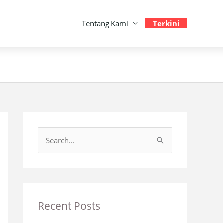
Tentang Kami
Terkini
S
e
a
r
c
Recent Posts
h