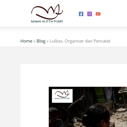
Skip
to
content
Home
»
Blog
»
Lulbas, Organiser dan Pencatat