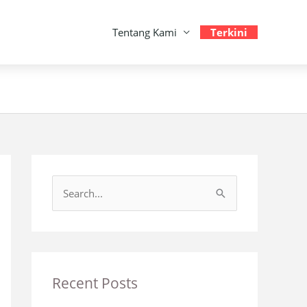
Tentang Kami
Terkini
S
e
a
r
c
Recent Posts
h