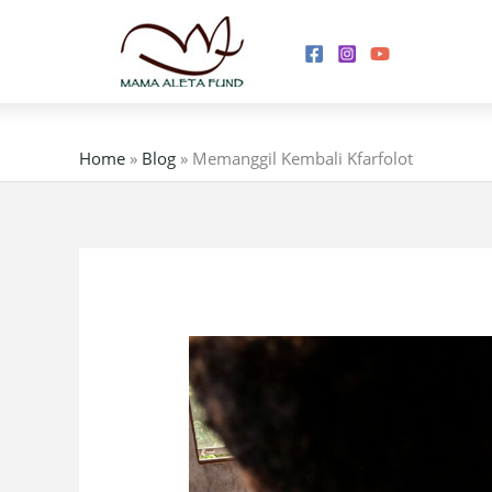
Skip
to
content
Home
»
Blog
»
Memanggil Kembali Kfarfolot