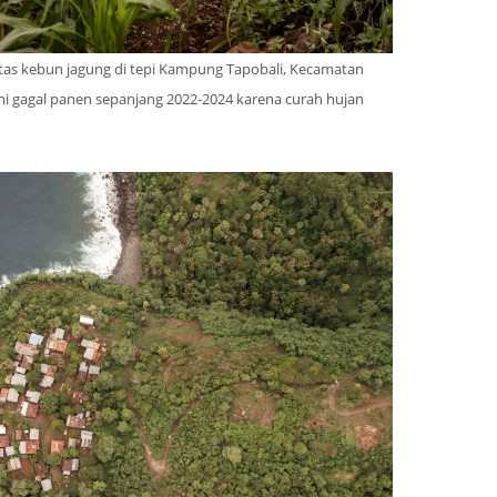
tas kebun jagung di tepi Kampung Tapobali, Kecamatan
i gagal panen sepanjang 2022-2024 karena curah hujan