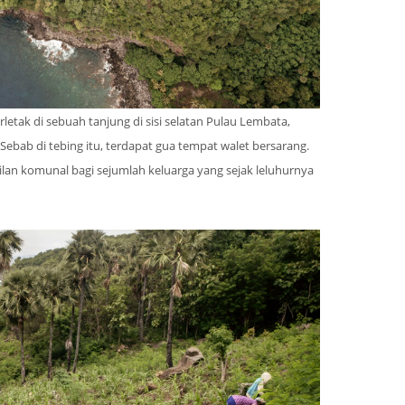
tak di sebuah tanjung di sisi selatan Pulau Lembata,
ebab di tebing itu, terdapat gua tempat walet bersarang.
lan komunal bagi sejumlah keluarga yang sejak leluhurnya