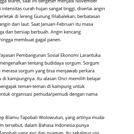
gga Maret, saat ini bergeser menjadi November
 intensitas curah hujan sangat tinggi, disertai angin
rletak di lereng Gunung Ililabalekan, berbatasan
gin dari laut. Saat Januari-Februari itu masa
a dan bersiap berbuah. Angin kencang
hingga membuat gagal panen.
Yayasan Pembangunan Sosial Ekonomi Larantuka
, mengenalkan tentang budidaya sorgum. Sorgum
ci merasa sorgum yang bisa menjawab perkara
u di kampungnya. Itu alasan Onci memilih belajar
 mengajak teman-teman di kampung untuk
tuk organisasi pemuda/pemudi dengan nama
ep Blamu Tapobali Wolowutun, yang artinya muda-
m tersebut, dalam Bahasa Indonesia punya
pobali yang asri dan nyaman. Itu sekaligus visi