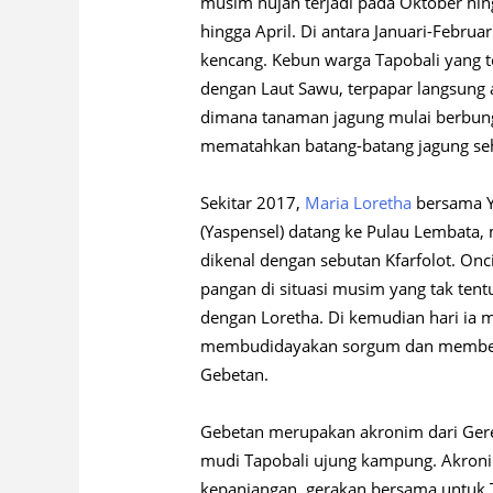
musim hujan terjadi pada Oktober hin
hingga April. Di antara Januari-Februari
kencang. Kebun warga Tapobali yang te
dengan Laut Sawu, terpapar langsung an
dimana tanaman jagung mulai berbung
mematahkan batang-batang jagung se
Sekitar 2017,
Maria Loretha
bersama 
(Yaspensel) datang ke Pulau Lembata
dikenal dengan sebutan Kfarfolot. On
pangan di situasi musim yang tak tent
dengan Loretha. Di kemudian hari ia
membudidayakan sorgum dan memben
Gebetan.
Gebetan merupakan akronim dari Ger
mudi Tapobali ujung kampung. Akroni
kepanjangan, gerakan bersama untuk Ta