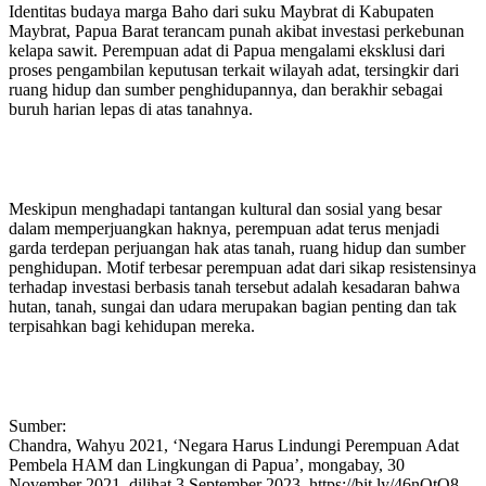
Identitas budaya marga Baho dari suku Maybrat di Kabupaten
Maybrat, Papua Barat terancam punah akibat investasi perkebunan
kelapa sawit. Perempuan adat di Papua mengalami eksklusi dari
proses pengambilan keputusan terkait wilayah adat, tersingkir dari
ruang hidup dan sumber penghidupannya, dan berakhir sebagai
buruh harian lepas di atas tanahnya.
Meskipun menghadapi tantangan kultural dan sosial yang besar
dalam memperjuangkan haknya, perempuan adat terus menjadi
garda terdepan perjuangan hak atas tanah, ruang hidup dan sumber
penghidupan. Motif terbesar perempuan adat dari sikap resistensinya
terhadap investasi berbasis tanah tersebut adalah kesadaran bahwa
hutan, tanah, sungai dan udara merupakan bagian penting dan tak
terpisahkan bagi kehidupan mereka.
Sumber:
Chandra, Wahyu 2021, ‘Negara Harus Lindungi Perempuan Adat
Pembela HAM dan Lingkungan di Papua’, mongabay, 30
November 2021, dilihat 3 September 2023, https://bit.ly/46nOtQ8