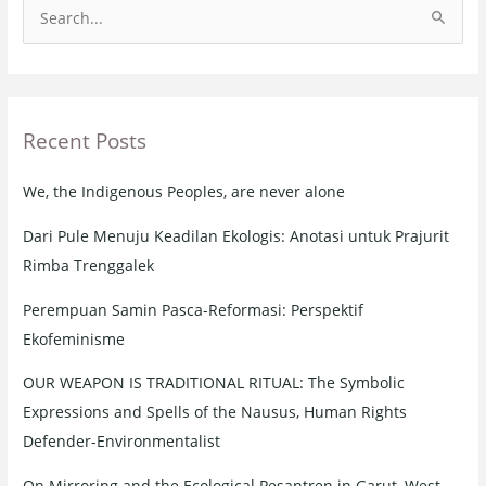
S
e
a
r
Recent Posts
c
h
We, the Indigenous Peoples, are never alone
f
o
Dari Pule Menuju Keadilan Ekologis: Anotasi untuk Prajurit
r
Rimba Trenggalek
:
Perempuan Samin Pasca-Reformasi: Perspektif
Ekofeminisme
OUR WEAPON IS TRADITIONAL RITUAL: The Symbolic
Expressions and Spells of the Nausus, Human Rights
Defender-Environmentalist
On Mirroring and the Ecological Pesantren in Garut, West