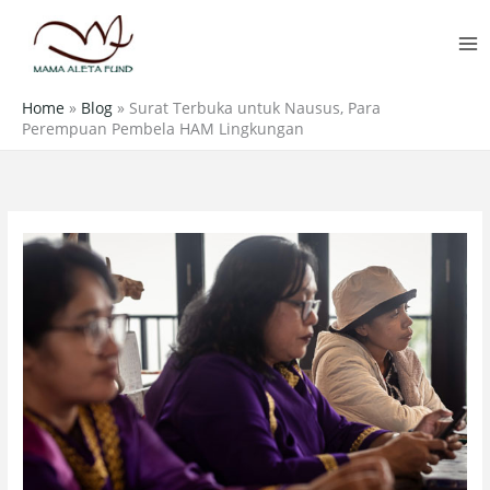
Skip
MA
to
M
content
Home
»
Blog
»
Surat Terbuka untuk Nausus, Para
Perempuan Pembela HAM Lingkungan