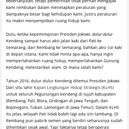
keberlanjutan, tetapi pemerintah tidak pernah mengajak
kami rembukan dalam menetapkan peraturan yang
dampaknya besar bagi kehidupan kami. Justru peraturan
itu makin menyempitkan ruang hidup kami.
Dulu, ketika kepemimpinan Presiden Jokowi,
dulur-dulur
Kendeng sampai harus aksi jalan kaki dari Pati ke
Semarang, dari Rembang ke Semarang, bahkan aksi cor kaki
di depan istana. Kami tidak minta apa-apa, hanya ingin
mempertahankan ruang hidup, mempertahankan Gunung
Kendeng, melestarikan alam. Di mana salah kami?
Tahun 2016, dulur-dulur Kendeng ditemui Presiden Jokowi.
Dari situ lahir
Kajian Lingkungan Hidup Strategis (KLHS)
untuk seluruh Pegunungan Kendeng di tujuh kabupaten
(Rembang, Pati, Blora, Grobogan di Jawa Tengah, dan
Bojonegoro, Tuban, Lamongan di Jawa Timur). Dalam KLHS
itu jelas, wilayah Pati tidak boleh lagi ada izin tambang. Di
Rembang pun pabrik semen yang berdiri seharusnya sudah
dihentikan sejak awal. Tapi faktanya tetap beroperasi