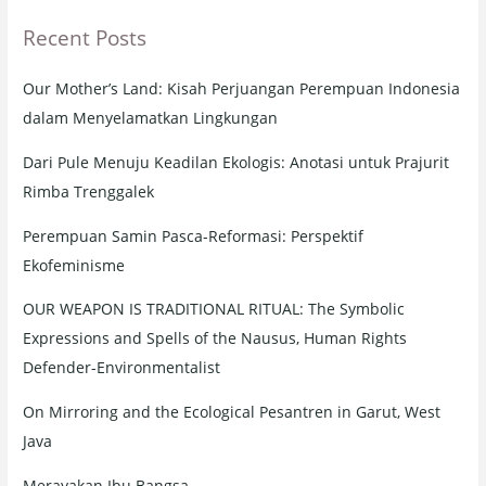
r
Recent Posts
c
h
Our Mother’s Land: Kisah Perjuangan Perempuan Indonesia
f
dalam Menyelamatkan Lingkungan
o
r
Dari Pule Menuju Keadilan Ekologis: Anotasi untuk Prajurit
:
Rimba Trenggalek
Perempuan Samin Pasca-Reformasi: Perspektif
Ekofeminisme
OUR WEAPON IS TRADITIONAL RITUAL: The Symbolic
Expressions and Spells of the Nausus, Human Rights
Defender-Environmentalist
On Mirroring and the Ecological Pesantren in Garut, West
Java
Merayakan Ibu Bangsa