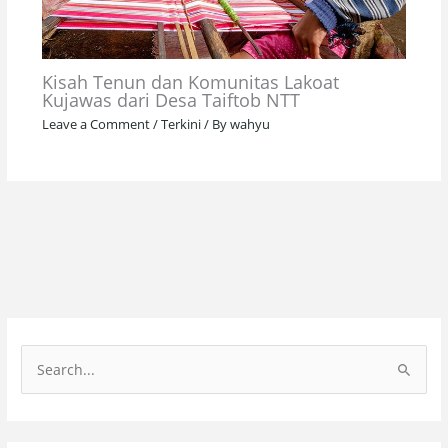
Kisah Tenun dan Komunitas Lakoat
Kujawas dari Desa Taiftob NTT
Leave a Comment
/
Terkini
/ By
wahyu
S
e
a