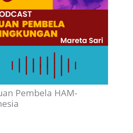
uan Pembela HAM-
nesia