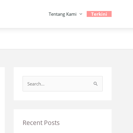
Tentang Kami
Terkini
S
e
a
r
c
Recent Posts
h