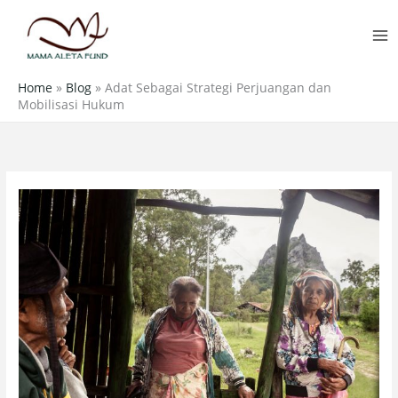
Skip
MA
to
M
content
Home
»
Blog
»
Adat Sebagai Strategi Perjuangan dan
Mobilisasi Hukum