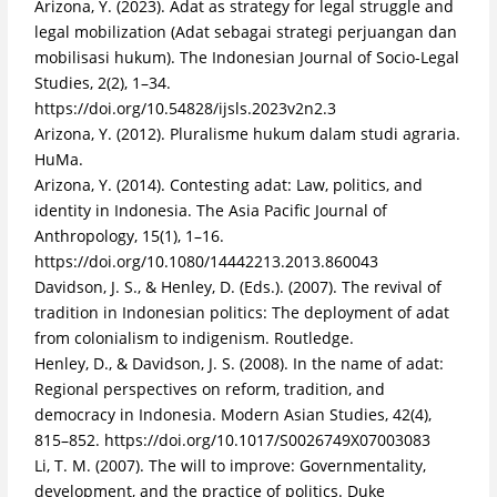
Arizona, Y. (2023). Adat as strategy for legal struggle and
legal mobilization (Adat sebagai strategi perjuangan dan
mobilisasi hukum). The Indonesian Journal of Socio-Legal
Studies, 2(2), 1–34.
https://doi.org/10.54828/ijsls.2023v2n2.3
Arizona, Y. (2012). Pluralisme hukum dalam studi agraria.
HuMa.
Arizona, Y. (2014). Contesting adat: Law, politics, and
identity in Indonesia. The Asia Pacific Journal of
Anthropology, 15(1), 1–16.
https://doi.org/10.1080/14442213.2013.860043
Davidson, J. S., & Henley, D. (Eds.). (2007). The revival of
tradition in Indonesian politics: The deployment of adat
from colonialism to indigenism. Routledge.
Henley, D., & Davidson, J. S. (2008). In the name of adat:
Regional perspectives on reform, tradition, and
democracy in Indonesia. Modern Asian Studies, 42(4),
815–852. https://doi.org/10.1017/S0026749X07003083
Li, T. M. (2007). The will to improve: Governmentality,
development, and the practice of politics. Duke