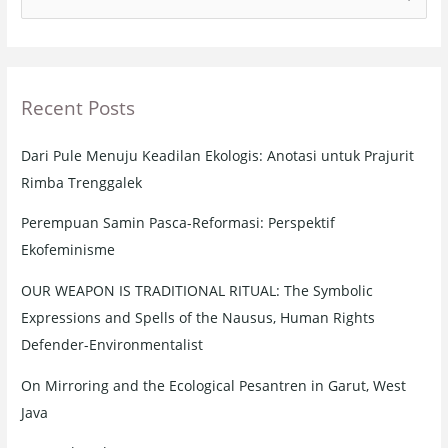
e
a
r
Recent Posts
c
h
Dari Pule Menuju Keadilan Ekologis: Anotasi untuk Prajurit
f
Rimba Trenggalek
o
r
Perempuan Samin Pasca-Reformasi: Perspektif
:
Ekofeminisme
OUR WEAPON IS TRADITIONAL RITUAL: The Symbolic
Expressions and Spells of the Nausus, Human Rights
Defender-Environmentalist
On Mirroring and the Ecological Pesantren in Garut, West
Java