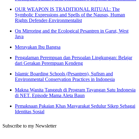
OUR WEAPON IS TRADITIONAL RITUAL: The
Symbolic Expressions and Spells of the Nausus, Human
Rights Defender-Environmentalist
On Mirroring and the Ecological Pesantren in Garut, West
Java
Merayakan Ibu Bangsa
Pengalaman Perempuan dan Persoalan Lingkungan: Belajar
dari Gerakan Perempuan Kendeng
Islamic Boarding Schools (Pesantren), Sufism and
Environmental Conservation Practices in Indonesia
Makna Wanita Tangguh di Program Tayangan Satu Indonesia
di NET. Episode Mama Aleta Baun
Pemaknaan Pakaian Khas Masyarakat Sedulur Sikep Sebagai
Identitas Sosial
Subscribe to my Newsletter