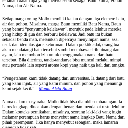
tertanam dalam apa yang mereka sebut sebagai Batu Nama, Pohon
Nama, dan Air Nama.
Setiap marga orang Mollo memiliki kaitan dengan tiga elemen: batu,
air dan pohon. Misalnya, marga Baun memiliki Batu Nama, Baun
yang berarti “penyumpit kelelawar”, merujuk pada leluhur mereka
yang hidup di gua dan berburu kelelawar. Jadi batu itu bukan
sekadar benda mati, melainkan dipercaya menyimpan nama, asal-
usul, dan identitas garis keturunan. Dalam praktik adat, orang tua
akan mendatangi batu tersebut sambil membawa sirih pinang dan
ayam, lalu memohon izin untuk menggunakan nama dari batu
tersebut. Bila diterima, tanda-tandanya bisa muncul melalui mimpi
atau pertanda lain seperti aroma kopi yang naik tiga kali dari tungku.
“Pengetahuan kami tidak datang dari universitas. Ia datang dari batu
yang kami injak, air yang kami minum, dan pohon yang menaungi
kami sejak kecil.” –
Mama Aleta Baun
Nama dalam masyarakat Mollo tidak bisa diambil sembarangan. Ia
harus lengkap, diucapkan dengan benar, dan mendapat restu leluhur.
Dalam konteks pernikahan, misalnya, seorang laki-laki yang ingin
melamar perempuan harus menyebut nama lengkap Batu Nama dari
pihak perempuan. Jika hanya menyebut sebagian, maka lamaran
dianggap tidak sah.