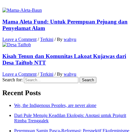
Mama Aleta Fund: Untuk Perempuan Pejuang dan
Penyelamat Alam
Leave a Comment
/
Terkini
/ By
wahyu
Kisah Tenun dan Komunitas Lakoat Kujawas dari
Desa Taiftob NTT
Leave a Comment
/
Terkini
/ By
wahyu
Search for:
Recent Posts
We, the Indigenous Peoples, are never alone
Dari Pule Menuju Keadilan Ekologis: Anotasi untuk Prajurit
Rimba Trenggalek
Perempuan Samin Pasca-Reformasi: Perspektif Ekofeminisme