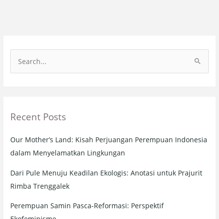
S
e
a
r
Recent Posts
c
h
Our Mother’s Land: Kisah Perjuangan Perempuan Indonesia
f
dalam Menyelamatkan Lingkungan
o
r
Dari Pule Menuju Keadilan Ekologis: Anotasi untuk Prajurit
:
Rimba Trenggalek
Perempuan Samin Pasca-Reformasi: Perspektif
Ekofeminisme