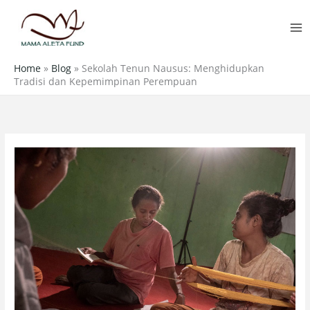
Skip
MA
to
M
content
Home
»
Blog
»
Sekolah Tenun Nausus: Menghidupkan
Tradisi dan Kepemimpinan Perempuan