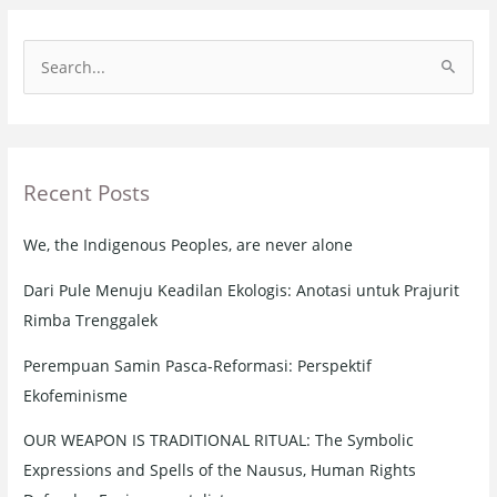
S
e
a
r
Recent Posts
c
h
We, the Indigenous Peoples, are never alone
f
o
Dari Pule Menuju Keadilan Ekologis: Anotasi untuk Prajurit
r
Rimba Trenggalek
:
Perempuan Samin Pasca-Reformasi: Perspektif
Ekofeminisme
OUR WEAPON IS TRADITIONAL RITUAL: The Symbolic
Expressions and Spells of the Nausus, Human Rights