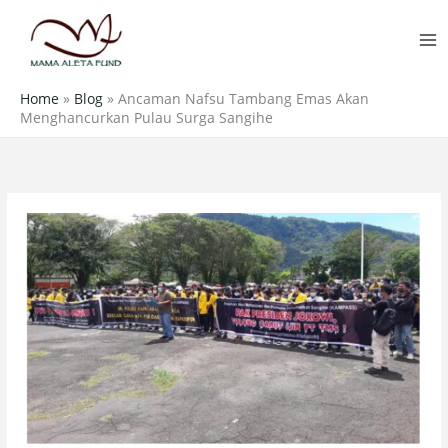
Skip
MA
to
M
content
Home
»
Blog
»
Ancaman Nafsu Tambang Emas Akan
Menghancurkan Pulau Surga Sangihe